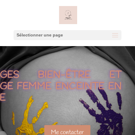
Sélectionner une page
AGES BIEN-ÊTRE ET
GE FEMME ENCEINTE EN
E
Me contacter