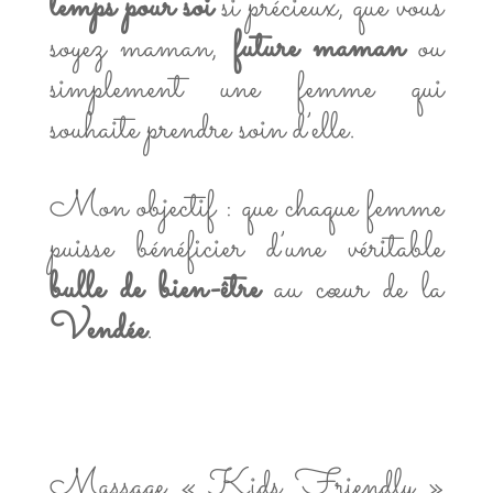
temps pour soi
si précieux, que vous
soyez maman,
future maman
ou
simplement une femme qui
souhaite prendre soin d’elle.
Mon objectif : que chaque femme
puisse bénéficier d’une véritable
bulle de bien-être
au cœur de la
Vendée
.
Massage « Kids Friendly »