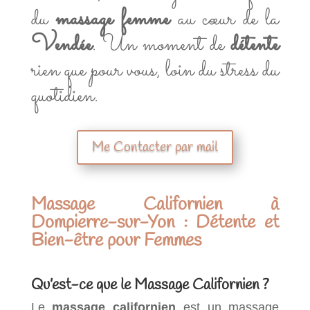
du
massage femme
au cœur de la
Vendée
. Un moment de
détente
rien que pour vous, loin du stress du
quotidien.
Me Contacter par mail
Massage Californien à
Dompierre-sur-Yon : Détente et
Bien-être pour Femmes
Qu’est-ce que le Massage Californien ?
Le
massage californien
est un massage