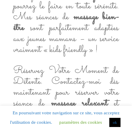
pourrez le faire en toute sérénité.
Mes séances de
massage bien-
être
sont parfaitement adaptées
aux jeunes mamans – un service
vraiment « kids friendly » !
Réservez Votre Moment de
Détente. Contactez-moi dès
maintenant pour réserver votre
séance de
massage relaxant
et
découvrir tous les
bienfaits
d’un
En poursuivant votre navigation sur ce site, vous acceptez
moment de
bien-être
personnalisé
l'utilisation de cookies.
paramètres des cookies
ok