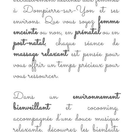
à Dompierre-sur-Yon et ses
environs. Que vous soyez
femme
enceinte
ou non, en
prénatal
ou en
post-natal
, chaque séance de
massage relaxant
est pensée pour
vous offrir un temps précieux pour
vous ressourcer.
Dans un
environnement
bienveillant
et cocooning,
accompagnée d’une douce musique
relaxante, découvrez les bienfaits