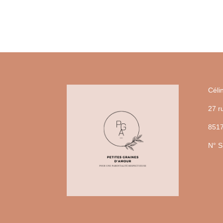
135,00 €.
125,00 €.
Cél
27 r
851
N° S