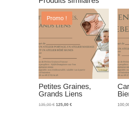
Produits similaires
Promo !
Petites Graines,
Car
Grands Liens
Bie
Le
Le
135,00
€
125,00
€
100,0
prix
prix
initial
actuel
était :
est :