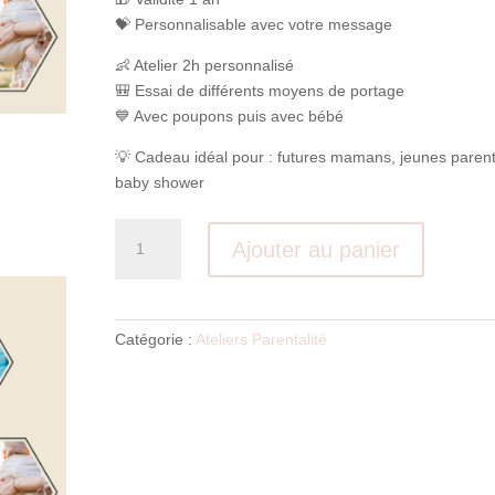
💝 Personnalisable avec votre message
👶 Atelier 2h personnalisé
🎒 Essai de différents moyens de portage
💙 Avec poupons puis avec bébé
💡 Cadeau idéal pour : futures mamans, jeunes parent
baby shower
quantité
Ajouter au panier
de
Carte
Cadeau
Atelier
Catégorie :
Ateliers Parentalité
de
Portage
Physiologique